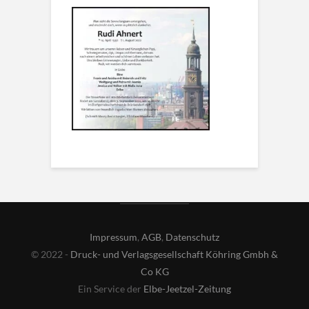
Impressum
,
AGB
,
Datenschutz
© 2022 -
Druck- und Verlagsgesellschaft Köhring Gmbh &
Co KG
Ein Service der
Elbe-Jeetzel-Zeitung