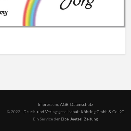
Impressum
,
AGB
,
Datenschutz
© 2022 -
Druck- und Verlagsgesellschaft Köhring Gmbh & Co KG
Ein Service der
Elbe-Jeetzel-Zeitung