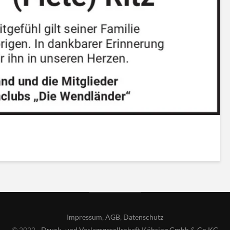
Impressum
,
AGB
,
Datenschutz
© 2022 -
Druck- und Verlagsgesellschaft Köhring Gmbh & Co KG